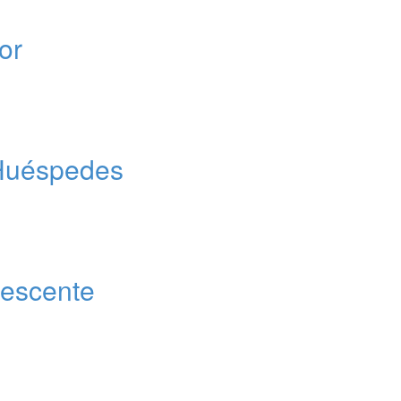
or
 Huéspedes
lescente