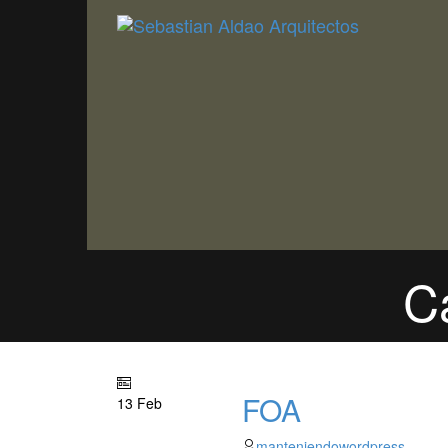
C
FOA
13 Feb
manteniendowordpress