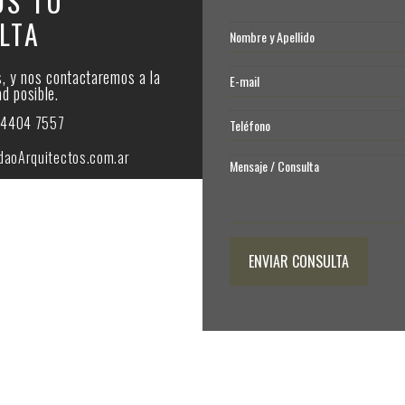
OS TU
LTA
s, y nos contactaremos a la
d posible.
 4404 7557
daoArquitectos.com.ar