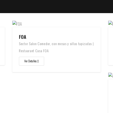
FOA
Sector Salon Comedor, con mesas y sillas tapizadas |
Restaurant Casa FOA
Ver Detalles