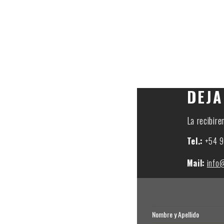
DEJA
La recibir
Tel.:
+54 9
Mail:
info