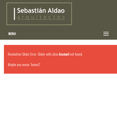
MENU
Revolution Slider Error: Slider with alias
home1
not found.
Maybe you mean: 'home2'