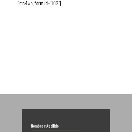
[mc4wp_form id="102"]