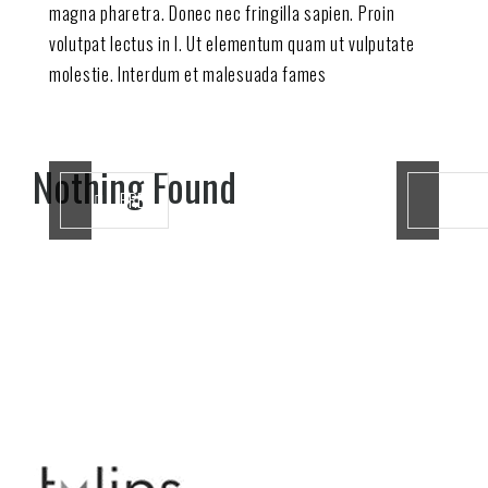
magna pharetra. Donec nec fringilla sapien. Proin
volutpat lectus in l. Ut elementum quam ut vulputate
molestie. Interdum et malesuada fames
Nothing Found
It s
PREV
NEXT
sear